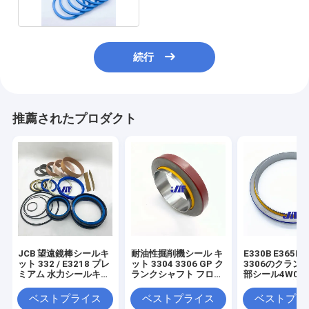
続行
推薦されたプロダクト
JCB 望遠鏡棒シールキ
耐油性掘削機シール キ
E330B E365
ット 332 / E3218 プレ
ット 3304 3306 GP ク
3306のクラン
ミアム 水力シールキッ
ランクシャフト フロン
部シール4W045
ト
ト シール 9Y9895 キャ
3256191の幼
タピラー
ベストプライス
ベストプライス
ベストプラ