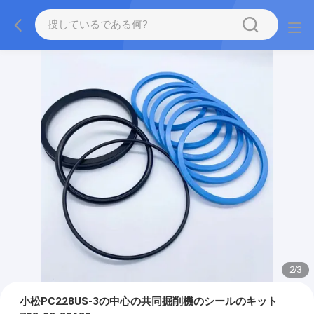
2
/
3
小松PC228US-3の中心の共同掘削機のシールのキット