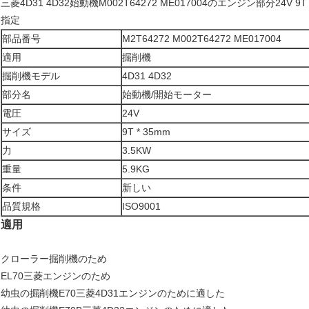
三菱4D31 4D32始動機M002T64272 ME017004のエンジン部分24V 9T
指定
部品番号
M2T64272 M002T64272 ME017004
適用
掘削機
掘削機モデル
4D31 4D32
部分名
始動機/開始モーター
電圧
24V
サイズ
9T * 35mm
力
3.5KW
重量
5.9KG
条件
新しい
品質規格
ISO9001
適用
クローラー掘削機のため
EL70三菱エンジンのため
幼虫の掘削機E70三菱4D31エンジンのために適した