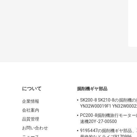
について
掘削機ギヤ部品
SK200-8 SK210-8の掘削
企業情報
YN32W00019F1 YN32W0002
会社案内
PC200-8掘削機旅行モータ
品質管理
速機20Y-27-00500
お問い合わせ
9195447の掘削機ギヤ部品、
ニュース
最終的なドライブ9170996