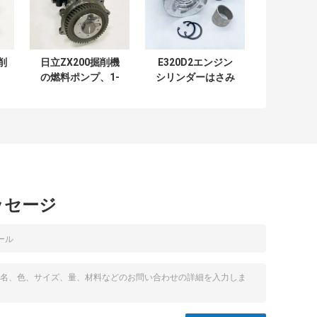
掘削
日立ZX200掘削機
E320D2エンジン
の燃料ポンプ、1-
シリンダーはさみ
射
1563378-3ディー
金のキット ピスト
ゼル注入ポンプ
ン105mm 3707998
3707997
ッセージ