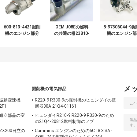
600-813-4421掘削
OEM J08Eの燃料
8-97306044-9
機のエンジン部分
の共通の柵23810-
機のエンジン部
の小松4D95 6D95
E0022 23810-
分、4HK1燃料噴
の始動機
E0020 22760-1241
装置ポンプ
294000-0039
メ
掘削機の電気部品
機の振動変速機
R220-9 R330-9の掘削機のヒュンダイの遮
2F1
断器30A 21Q4-01161
ー組立部品の変
ヒュンダイR210-9 R220-9 R330-9のため
の21Q4-20812燃料制御のノブ
ZX200日立の
Cummins エンジンのための6CT8.3 SA-
4889-24の燃料停止ソレノイド24V