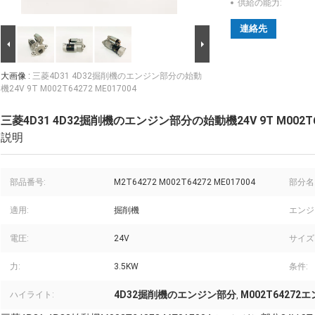
供給の能力:
連絡先
大画像 :
三菱4D31 4D32掘削機のエンジン部分の始動
機24V 9T M002T64272 ME017004
三菱4D31 4D32掘削機のエンジン部分の始動機24V 9T M002T64
説明
部品番号:
M2T64272 M002T64272 ME017004
部分名
適用:
掘削機
エンジ
電圧:
24V
サイズ
力:
3.5KW
条件:
4D32掘削機のエンジン部分
M002T6427
ハイライト:
,