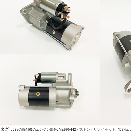
,
,
タグ:
J08eの掘削機のエンジン部分
ME996442ピストン・リング セット
4D34