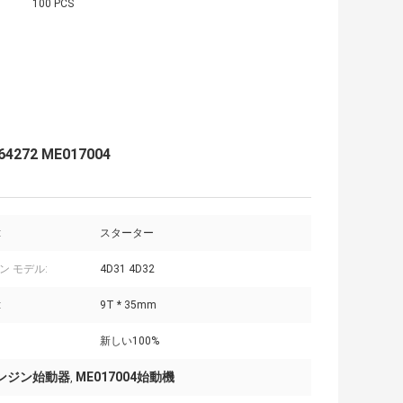
100 PCS
272 ME017004
:
スターター
ン モデル:
4D31 4D32
:
9T * 35mm
新しい100%
2エンジン始動器
ME017004始動機
,