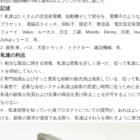
幼虫の掘削機E70B三菱4D32エンジンのために適した
記述
私達はたくさんの交流発電機、始動機そして部分を、電機子のよう
1.
ブラケット、電磁石スイッチ、回転子、固定子、整流器、電圧安定装置は
フォード、Valeo、ルーカス、日立、三菱、Mando、Denso、日産、Isuz
Zefujiシリーズ、等。
2. 適用:車、バス、大型トラック、トラクター、建設機械、等。
私達の利点
相当な製品に関する情報、私達は変数を詳しく述べた、従って私達
1.
トを供給してもいい。
2.専門知識およびずっと豊富な経験の販売員は成長している、従って
3.厳密で、必要な会社システム私達は顧客の受渡し時間に従うために
私達の顧客が良質および右量の商品を受け取ることを許可するように
ならない。
4.、私達状態を知っていた後プロダクトについての質問が、あればよ
ける。顧客の要求が適度である限り、私達はそれらを満たすように努