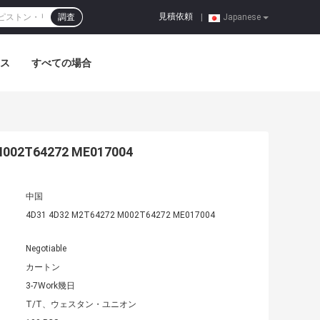
見積依頼
調査
|
Japanese
ス
すべての場合
T64272 ME017004
中国
4D31 4D32 M2T64272 M002T64272 ME017004
Negotiable
カートン
3-7Work幾日
T/T、ウェスタン・ユニオン