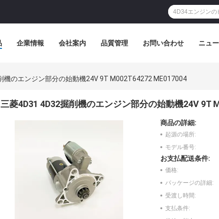
品
企業情報
会社案内
品質管理
お問い合わせ
ニュー
掘削機のエンジン部分の始動機24V 9T M002T64272 ME017004
三菱4D31 4D32掘削機のエンジン部分の始動機24V 9T M002
商品の詳細:
起源の場所:
モデル番号:
お支払配送条件:
価格:
パッケージの詳細:
受渡し時間:
支払条件: